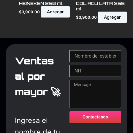
HEINEKEN 250 ml
COL ROJ LATA 355
ml
Agregar
$
3,900.00
Agregar
$
3,900.00
Ventas
al por
mayor 🚀
Contactanos
Ingresa el
nombre de tu