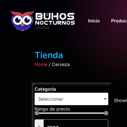
Ir
al
contenido
Inicio
Produc
Tienda
Home
/ Cerveza
Categoria
Seleccionar
Showin
Rango de precio