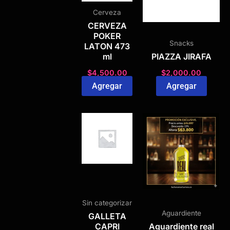
Cerveza
CERVEZA
POKER
Snacks
LATON 473
ml
PIAZZA JIRAFA
$
4,500.00
$
2,000.00
Agregar
Agregar
Sin categorizar
Aguardiente
GALLETA
CAPRI
Aguardiente real