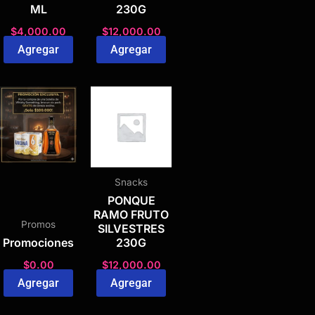
ML
230G
$
4,000.00
$
12,000.00
Agregar
Agregar
Snacks
PONQUE
RAMO FRUTO
Promos
SILVESTRES
Promociones
230G
$
0.00
$
12,000.00
Agregar
Agregar