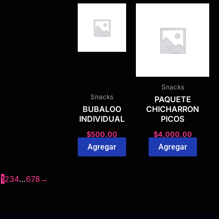
Snacks
Snacks
PAQUETE
BUBALOO
CHICHARRON
INDIVIDUAL
PICOS
$
500.00
$
4,000.00
Agregar
Agregar
1
2
3
4
…
6
7
8
→