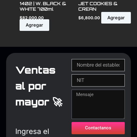
1402 | W. BLACK &
JET COOKIES &
WHITE 700ml
CREAN
Agregar
$
82,000.00
$
6,800.00
Agregar
Ventas
al por
mayor 🚀
Contactanos
Ingresa el