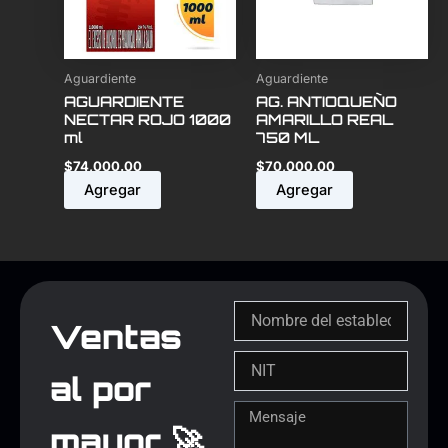
Aguardiente
Aguardiente
AGUARDIENTE
AG. ANTIOQUEÑO
NECTAR ROJO 1000
AMARILLO REAL
ml
750 ML
$
74,000.00
$
70,000.00
Agregar
Agregar
Ventas
al por
mayor 🚀