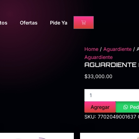
AGUARDIENTE
ANTIOQ.
VERDE
375ml
Cart
tos
Ofertas
Pide Ya
quantity
Home
/
Aguardiente
/ 
Aguardiente
AGUARDIENTE 
$
33,000.00
Agregar
Ped
SKU:
7702049001637