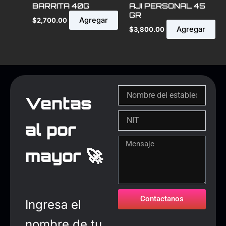
BARRITA 40G
AJI PERSONAL 45
GR
Agregar
$
2,700.00
Agregar
$
3,800.00
Ventas
al por
mayor 🚀
Contactanos
Ingresa el
nombre de tu