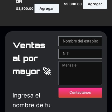
GR
Agregar
$
9,000.00
Agregar
$
3,800.00
Ventas
al por
mayor 🚀
Contactanos
Ingresa el
nombre de tu