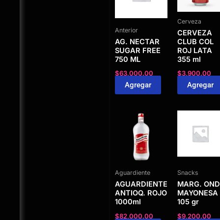
Cerveza
Anterior
CERVEZA
AG. NECTAR
CLUB COL
SUGAR FREE
ROJ LATA
750 ML
355 ml
$
63,000.00
$
3,900.00
Agregar
Agregar
Aguardiente
Snacks
AGUARDIENTE
MARG. OND
ANTIOQ. ROJO
MAYONESA
1000ml
105 gr
$
82,000.00
$
9,200.00