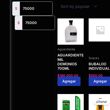
$
$
Aguardiente
AGUARDIENTE
Snacks
MIL
DEMONIOS
BUBALOO
700ML
INDIVIDUAL
$
160,000.00
$
500.00
Agregar
Agregar
¡Oferta!