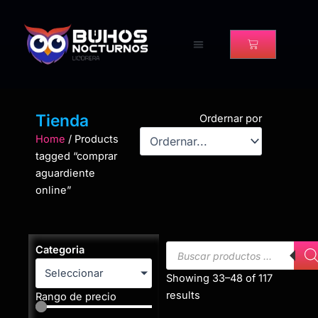
Ir
al
contenido
Cart
Tienda
Ordernar por
Home
/ Products
tagged “comprar
aguardiente
online”
Búsqueda
Categoria
de
Seleccionar
productos
Showing 33–48 of 117
results
Rango de precio