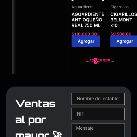
Aguardiente
Cigarrillos
AGUARDIENTE
CIGARILLOS
ANTIOQUEÑO
BELMONT
REAL 750 ML
x10
$
110,000.00
$
9,500.00
Agregar
Agregar
←
1
2
3
4
5
6
7
8
→
Ventas
al por
mayor 🚀