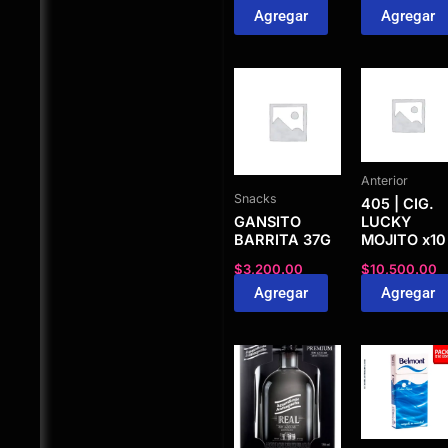
Agregar
Agregar
Anterior
Snacks
405 | CIG.
GANSITO
LUCKY
BARRITA 37G
MOJITO x10
$
3,200.00
$
10,500.00
Agregar
Agregar