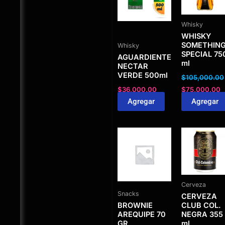
Whisky
WHISKY
SOMETHIN
Whisky
SPECIAL 75
AGUARDIENTE
ml
NECTAR
VERDE 500ml
$
105,000.00
$
36,000.00
$
75,000.00
Agregar
Agregar
Cerveza
Snacks
CERVEZA
BROWNIE
CLUB COL.
AREQUIPE 70
NEGRA 355
GR
ml