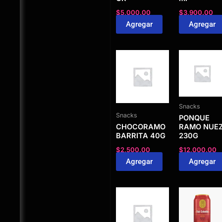
$
5,000.00
$
3,900.00
Agregar
Agregar
Snacks
Snacks
PONQUE
CHOCORAMO
RAMO NUE
BARRITA 40G
230G
$
2,500.00
$
12,000.00
Agregar
Agregar